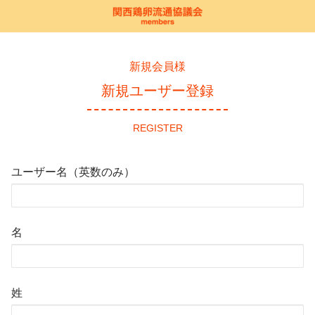
新規会員様
新規ユーザー登録
REGISTER
ユーザー名（英数のみ）
名
姓